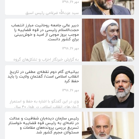
مهر 26, 1398
سید عزت‌اللّه ضرغامی رئیس اسبق
صداوسیمای جمهوری اسلامی ایران و عضو
شورای عالی فضای مجازی با انتشار ویدئویی
دبیر عالی جامعه روحانیت مبارز انتصاب
حجت‌الاسلام رئیسی در قوه قضاییه را
از مرحوم آیت‌اللّه میرزا علی آقای فلسفی در
موجب بروز موجی از امید و خوش‌بینی
صفحه اینستاگرامش، از تواضع و فروتنی وی
برای کشور دانست.
گفت. ضرغامی همچنین در ادامه این پست
ضمن تبریک ریاست قوه قضاییه به حجت
مهر 26, 1398
الاسلام والمسلمین سید ابراهیم رئیسی,
توصیه جالبی به وی کرد و اعلام کرد
به گزارش خبرنگار احزاب و تشکل‌های گروه
یادداشت‌هایش در خصوص آسیب‌شناسی
سیاسی باشگاه خبرنگاران جوان، کارگروه زنان
دستگاه قضا را به عنوان هدیه برای حجت
انجمن اسلامی دانشجویان مستقل دانشگاه
بیانیه‌ی گام دوم نقطه‌ی عطفی در تاریخ
الاسلام رئیسی ارسال خواهد کرد.
تهران در نامه‌ای سرگشاده به حجت‌الاسلام و
انقلاب اسلامی است/ گفتمانِ ولایت را باید
حفظ کرد
المسلمین سید ابراهیم رئیسی، رئیس قوه
قضاییه درباره تبعات منفی لایحه تامین امنیت
مهر 26, 1398
زنان و نقش این لایحه در تخریب بنیان
خانواده هشدار داد.
وی در این گفتگو با اشاره به حفظ و استمرارِ
آرمان‌های انقلاب اسلامی در طول ۴۰ سال
گذشته و دستیابی نظام اسلامی به
دستاوردهای مختلف در عرصه‌های گوناگون،
رئیس سازمان دیده‌بان شفافیت و عدالت
در نامه‌ای به رئیس قوه قضاییه خواستار
به نقش رهبریِ انقلاب در این زمینه اشاره کرد
تسریع بررسی پرونده‌های مقامات و
و گفت: امامین انقلاب یعنی حضرت امام
مسئولان مجرم کشور شد.
خمینی در دهه‌ی ابتداییِ انقلاب و حضرت