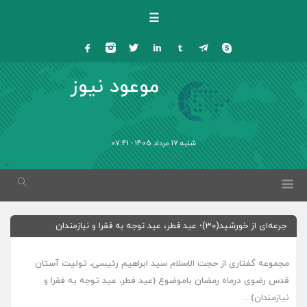
☰
موعود نیوز
شنبه 17 مرداد 1405 - 07:41
جرعه‌ای از خورشید(30)؛ عید فطر، عید توجه به فقرا و نیازمندان
مجموعه گفتاری از حجت الاسلام سید ابراهیم رئیسی، تولیت آستان
قدس رضوی درماه رمضان باموضوع (عید فطر، عید توجه به فقرا و
نیازمندان)…