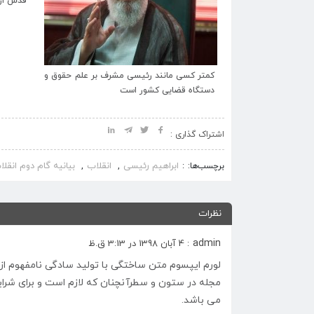
قدس از پروژه مشهد مال +عکس
اسلامی 
 مشرف بر علم حقوق و
ت
اشتراک گذاری :
ابراهیم رئیسی
انقلاب
بیانیه گام دوم انقلا
برچسب‌ها:
,
,
نظرات
admin
: 4 آبان 1398 در 3:13 ق.ظ
لورم ایپسوم متن ساختگی با تولید سادگی نامفهوم از 
مجله در ستون و سطرآنچنان که لازم است و برای شرایط 
می باشد.