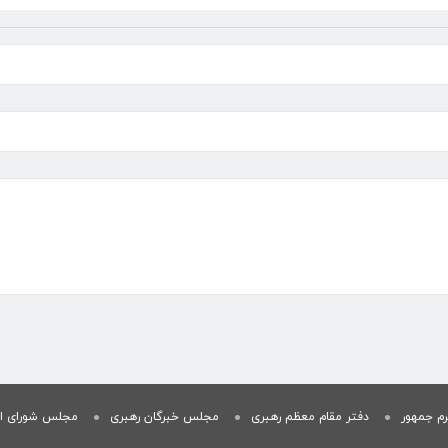
م جمهور
دفتر مقام معظم رهبری
مجلس خبرگان رهبری
مجلس شورای ا