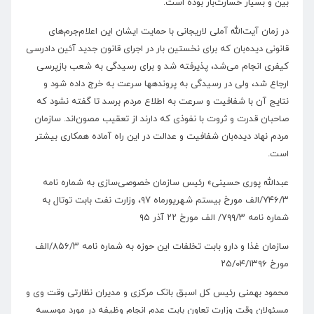
بین و بسیار خسارت‌بار بوده است.
در زمان آیت‌الله آملی لاریجانی با حمایت ایشان این اعلام‌جرم‌های
قانونی دیده‌بان که برای نخستین بار در اجرای قانون جدید آئین دادرسی
کیفری انجام می‌شد، پذیرفته شد و برای رسیدگی به شعب بازپرسی
ارجاع شد، ولی در رسیدگی به پرونده­ها سرعت به خرج داده شود و
نتایج آن با شفافیت و سرعت به اطلاع مردم برسد تا گفته نشود که
صاحبان قدرت و ثروت با نفوذی که دارند از تعقیب مصون‌اند. سازمان
مردم نهاد دیده‌بان شفافیت و عدالت در این راه آماده همکاری بیشتر
است.
عبدالله پوری حسینی» رئیس سازمان خصوصی‌سازی به شماره نامه
۷۴۶/۳/الف مورخ بیستم شهریورماه ۹۷، وزارت نفت بابت توتال به
شماره نامه ۷۹۹/۳/ الف مورخ ۲۲ آذر ۹۵
سازمان غذا و دارو بابت تخلفات این حوزه به شماره نامه ۸۵۶/۳/الف
مورخ ۲۵/۰۴/۱۳۹۶
محمود بهمنی رئیس کل اسبق بانک مرکزی و مدیران نظارتی وقت وی و
مسئولان وقت وزارت تعاون بابت عدم انجام وظیفه در مورد موسسه