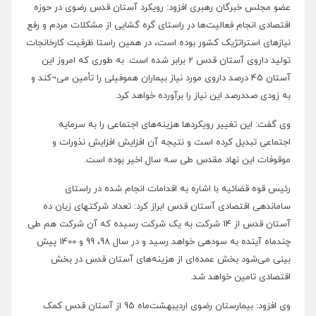
عضو مجلس خبرگان رهبری افزود: رویکرد آستان قدس رضوی در حوزه
اقتصادی انجام فعالیت‌ها در راستای گره گشایی از مشکلات مردم و رفع
نیازهای استراتژیک کشور بوده است، در همین راستا ظرفیت کارخانجات
تولید داروی آستان قدس 2 برابر شده است. به طوری که امروز این
آستان 45 درصد داروی مورد نیاز بیماران هموفیلی را تأمین می¬کند و
به زودی صددرصد این نیاز را برآورده خواهد کرد.
وی گفت: این تغییر رویکردها هزینه‌های اجتماعی را به سرمایه
اجتماعی تبدیل کرده است و نتیجه آن افزایش افزایش نذورات و
موقوفات این نهاد مقدس طی سه سال اخیر بوده است.
رئیس قوه قضائیه با اشاره به اقدامات انجام شده در راستای
ساماندهی اقتصادی آستان قدس ابراز کرد: تعداد شرکت‎های زیان ده
آستان قدس از 14 شرکت به یک شرکت رسیده که آن شرکت هم طی
چندماه آینده به سودهی خواهد رسید و در سال 98، 99 و 1400 پیش
بینی می‌شود بخش عمده‌ای از هزینه‌های آستان قدس در بخش
اقتصادی تامین خواهد شد.
وی افزود: بیمارستان رضوی اردیبهشت‌ماه 95 از آستان قدس کمک